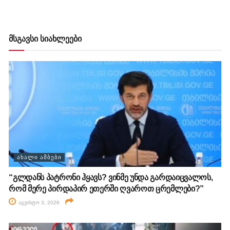
მსგავსი სიახლეები
ᲐᲮᲐᲚᲘ ᲐᲛᲑᲔᲑᲘ
“გლდანს პატრონი ჰყავს? ვინმე უნდა გარდაიცვალოს,
რომ მერე პირდაპირ ეთერში ღვაროთ ცრემლები?”
აგვისტო 3, 2026