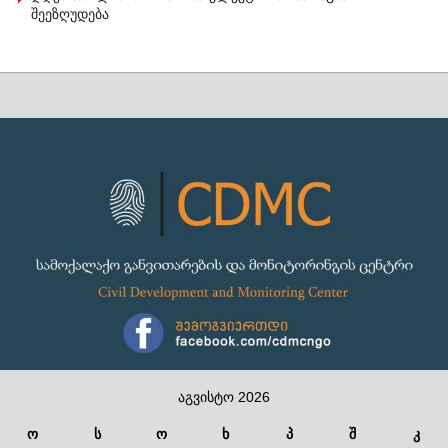
შეეზღუდება
აგვისტო 2026
ო
ს
ო
ხ
პ
შ
კ