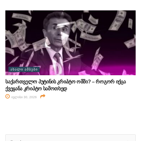
ᲐᲮᲐᲚᲘ ᲐᲛᲑᲔᲑᲘ
საქართველო პუტინის კრიპტო ომში? – როგორ იქცა
ქვეყანა კრიპტო სამოთხედ
ივლისი 30, 2026