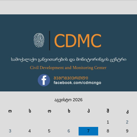
აგვისტო 2026
ო
ს
ო
ხ
პ
შ
კ
1
2
3
4
5
6
7
8
9