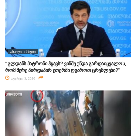
ᲐᲮᲐᲚᲘ ᲐᲛᲑᲔᲑᲘ
“გლდანს პატრონი ჰყავს? ვინმე უნდა გარდაიცვალოს,
რომ მერე პირდაპირ ეთერში ღვაროთ ცრემლები?”
აგვისტო 3, 2026