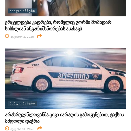
ᲐᲮᲐᲚᲘ ᲐᲛᲑᲔᲑᲘ
ვრცელდება კადრები, რომელიც გორში მომხდარ
სისხლიან ანგარიშსწორებას ასახავს
აგვისტო 2, 2026
ᲐᲮᲐᲚᲘ ᲐᲛᲑᲔᲑᲘ
არასრულწლოვანმა ცივი იარაღის გამოყენებით, ტაქსის
მძღოლი დაჭრა
ივლისი 31, 2026