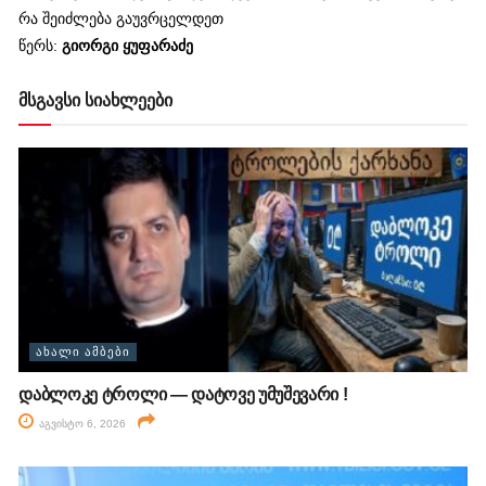
რა შეიძლება გაუვრცელდეთ
წერს:
გიორგი ყუფარაძე
მსგავსი სიახლეები
ᲐᲮᲐᲚᲘ ᲐᲛᲑᲔᲑᲘ
დაბლოკე ტროლი — დატოვე უმუშევარი !
აგვისტო 6, 2026