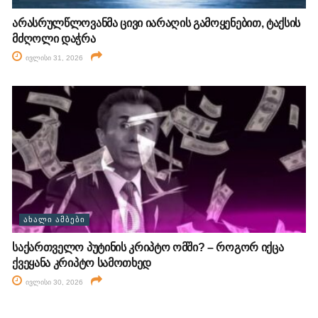
არასრულწლოვანმა ცივი იარაღის გამოყენებით, ტაქსის
მძღოლი დაჭრა
ივლისი 31, 2026
ᲐᲮᲐᲚᲘ ᲐᲛᲑᲔᲑᲘ
საქართველო პუტინის კრიპტო ომში? – როგორ იქცა
ქვეყანა კრიპტო სამოთხედ
ივლისი 30, 2026