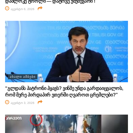
დაბლოკე ტროლი — დატოვე უმუშევარი !
აგვისტო 6, 2026
ᲐᲮᲐᲚᲘ ᲐᲛᲑᲔᲑᲘ
“გლდანს პატრონი ჰყავს? ვინმე უნდა გარდაიცვალოს,
რომ მერე პირდაპირ ეთერში ღვაროთ ცრემლები?”
აგვისტო 3, 2026