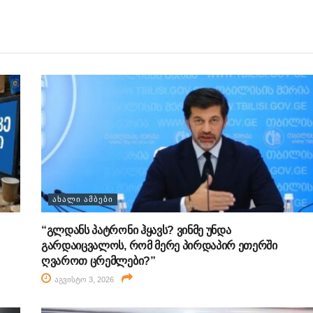
ᲐᲮᲐᲚᲘ ᲐᲛᲑᲔᲑᲘ
“გლდანს პატრონი ჰყავს? ვინმე უნდა
გარდაიცვალოს, რომ მერე პირდაპირ ეთერში
ღვაროთ ცრემლები?”
აგვისტო 3, 2026