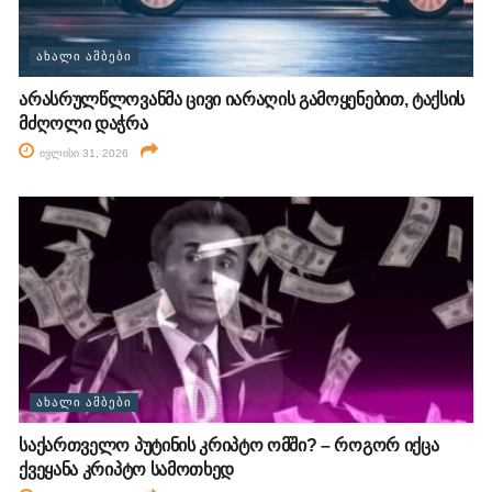
ᲐᲮᲐᲚᲘ ᲐᲛᲑᲔᲑᲘ
არასრულწლოვანმა ცივი იარაღის გამოყენებით, ტაქსის
მძღოლი დაჭრა
ივლისი 31, 2026
ᲐᲮᲐᲚᲘ ᲐᲛᲑᲔᲑᲘ
საქართველო პუტინის კრიპტო ომში? – როგორ იქცა
ქვეყანა კრიპტო სამოთხედ