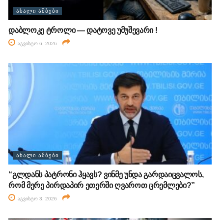
ᲐᲮᲐᲚᲘ ᲐᲛᲑᲔᲑᲘ
დაბლოკე ტროლი — დატოვე უმუშევარი !
აგვისტო 6, 2026
ᲐᲮᲐᲚᲘ ᲐᲛᲑᲔᲑᲘ
“გლდანს პატრონი ჰყავს? ვინმე უნდა გარდაიცვალოს,
რომ მერე პირდაპირ ეთერში ღვაროთ ცრემლები?”
აგვისტო 3, 2026