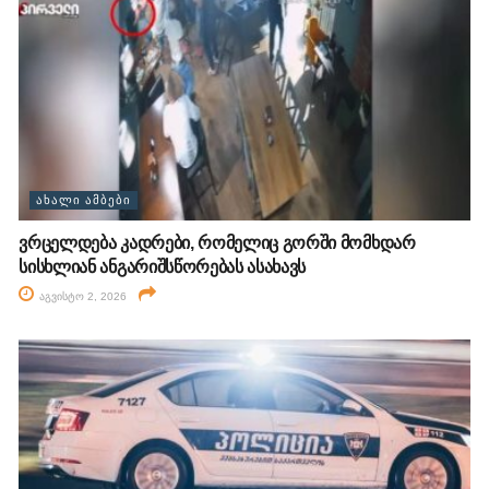
ᲐᲮᲐᲚᲘ ᲐᲛᲑᲔᲑᲘ
ვრცელდება კადრები, რომელიც გორში მომხდარ
სისხლიან ანგარიშსწორებას ასახავს
აგვისტო 2, 2026