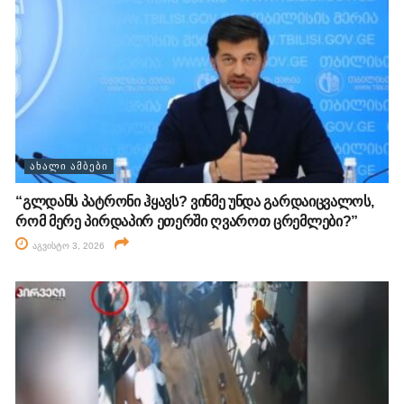
ᲐᲮᲐᲚᲘ ᲐᲛᲑᲔᲑᲘ
“გლდანს პატრონი ჰყავს? ვინმე უნდა გარდაიცვალოს,
რომ მერე პირდაპირ ეთერში ღვაროთ ცრემლები?”
აგვისტო 3, 2026