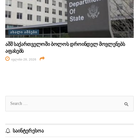
ᲐᲮᲐᲚᲘ ᲐᲛᲑᲔᲑᲘ
აშშ საქართველოში ბოლოს დროინდელ მოვლენებს
აფასებს
ივლისი 28, 2026
საინტერესოა