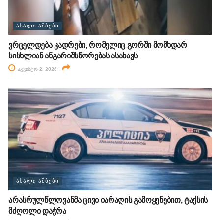
ᲐᲮᲐᲚᲘ ᲐᲛᲑᲔᲑᲘ
ვრცელდება კადრები, რომელიც გორში მომხდარ
სისხლიან ანგარიშსწორებას ასახავს
აგვისტო 2, 2026
ᲐᲮᲐᲚᲘ ᲐᲛᲑᲔᲑᲘ
არასრულწლოვანმა ცივი იარაღის გამოყენებით, ტაქსის
მძღოლი დაჭრა