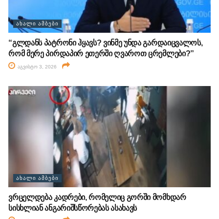
ᲐᲮᲐᲚᲘ ᲐᲛᲑᲔᲑᲘ
“გლდანს პატრონი ჰყავს? ვინმე უნდა გარდაიცვალოს,
რომ მერე პირდაპირ ეთერში ღვაროთ ცრემლები?”
აგვისტო 3, 2026
ᲐᲮᲐᲚᲘ ᲐᲛᲑᲔᲑᲘ
ვრცელდება კადრები, რომელიც გორში მომხდარ
სისხლიან ანგარიშსწორებას ასახავს