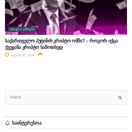
ᲐᲮᲐᲚᲘ ᲐᲛᲑᲔᲑᲘ
საქართველო პუტინის კრიპტო ომში? – როგორ იქცა
ქვეყანა კრიპტო სამოთხედ
ივლისი 30, 2026
საინტერესოა