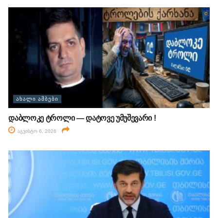
ᲐᲮᲐᲚᲘ ᲐᲛᲑᲔᲑᲘ
დაბლოკე ტროლი — დატოვე უმუშევარი !
აგვისტო 6, 2026