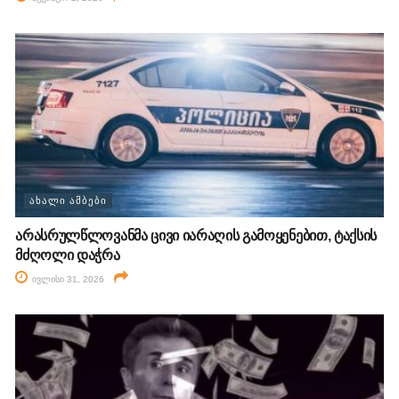
ᲐᲮᲐᲚᲘ ᲐᲛᲑᲔᲑᲘ
არასრულწლოვანმა ცივი იარაღის გამოყენებით, ტაქსის
მძღოლი დაჭრა
ივლისი 31, 2026