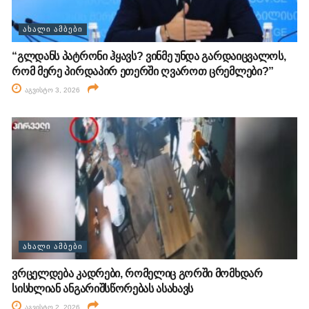
ᲐᲮᲐᲚᲘ ᲐᲛᲑᲔᲑᲘ
“გლდანს პატრონი ჰყავს? ვინმე უნდა გარდაიცვალოს,
რომ მერე პირდაპირ ეთერში ღვაროთ ცრემლები?”
აგვისტო 3, 2026
ᲐᲮᲐᲚᲘ ᲐᲛᲑᲔᲑᲘ
ვრცელდება კადრები, რომელიც გორში მომხდარ
სისხლიან ანგარიშსწორებას ასახავს
აგვისტო 2, 2026