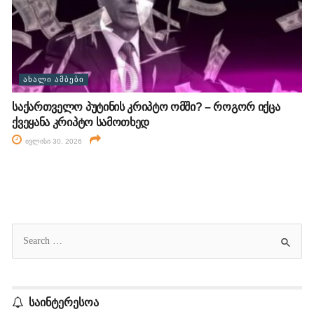
ᲐᲮᲐᲚᲘ ᲐᲛᲑᲔᲑᲘ
საქართველო პუტინის კრიპტო ომში? – როგორ იქცა
ქვეყანა კრიპტო სამოთხედ
ივლისი 30, 2026
საინტერესოა