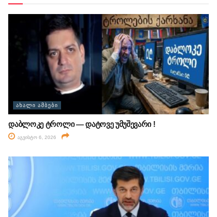
ᲐᲮᲐᲚᲘ ᲐᲛᲑᲔᲑᲘ
დაბლოკე ტროლი — დატოვე უმუშევარი !
აგვისტო 6, 2026