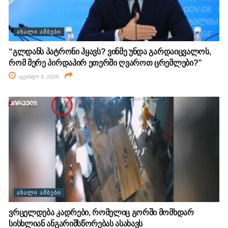
ᲐᲮᲐᲚᲘ ᲐᲛᲑᲔᲑᲘ
“გლდანს პატრონი ჰყავს? ვინმე უნდა გარდაიცვალოს,
რომ მერე პირდაპირ ეთერში ღვაროთ ცრემლები?”
აგვისტო 3, 2026
ᲐᲮᲐᲚᲘ ᲐᲛᲑᲔᲑᲘ
ვრცელდება კადრები, რომელიც გორში მომხდარ
სისხლიან ანგარიშსწორებას ასახავს