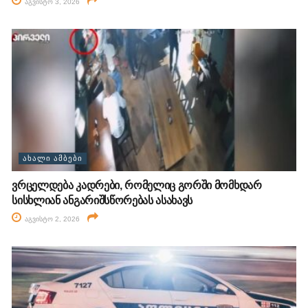
აგვისტო 3, 2026
ᲐᲮᲐᲚᲘ ᲐᲛᲑᲔᲑᲘ
ვრცელდება კადრები, რომელიც გორში მომხდარ
სისხლიან ანგარიშსწორებას ასახავს
აგვისტო 2, 2026