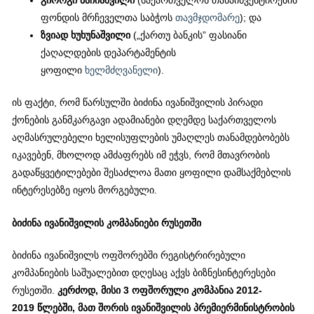
გიორგი
ბაჩიაშვილი
(საქართველოს თანაინვესტირების
ფონდის მრჩეველთა საბჭოს
თავმჯდომარე
); და
ზვიად
ხუხუნაშვილი
(„ქართუ ბანკის” ფასიანი
ქაღალდების დეპარტამენტის
ყოფილი
ხელმძღვანელი
).
ის ფაქტი, რომ წარსულში ბიძინა ივანიშვილის პირადი
ქონების განმკარგავი ადამიანები დღემდე საქართველოს
აღმასრულებელი ხელისუფლების უმაღლეს თანამდებობებს
იკავებენ, მხოლოდ ამძაფრებს იმ ეჭვს, რომ მთავრობის
გადაწყვეტილებები შესაძლოა მათი ყოფილი დამსაქმებლის
ინტერესებზე იყოს მორგებული.
ბიძინა
ივანიშვილის
კომპანიები
რუსეთში
ბიძინა ივანიშვილს ოფშორებში რეგისტრირებული
კომპანიების საშუალებით დღესაც აქვს ბიზნესინტერესები
რუსეთში.
კერძოდ
,
მისი
3
ოფშორული
კომპანია
2012-
2019
წლებში
,
მათ
შორის
ივანიშვილის
პრემიერმინისტრობის