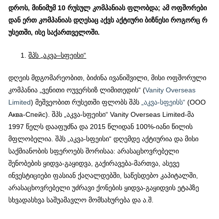
დროს
,
მინიმუმ
10
რუსულ
კომპანიას
ფლობდა
;
ამ
ოფშორები
დან
ერთ
კომპანიას
დღესაც
აქვს
აქტიური
ბიზნესი
როგორც
რ
უსეთში
,
ისე
საქართველოში
.
შპს
„
აკვა
–
სფეისი
“
დღეის მდგომარეობით, ბიძინა ივანიშვილი, მისი ოფშორული
კომპანია „ვენითი ოუვერსიზ ლიმითედის“ (
Vanity Overseas
Limited
) მეშვეობით რუსეთში ფლობს შპს
„აკვა-სფეისს“
(ООО
Аква-Спейс). შპს „აკვა-სფეისი“ Vanity Overseas Limited-მა
1997 წელს დააფუძნა და 2015 წლიდან 100%-იანი წილის
მფლობელია. შპს „აკვა-სფეისი“ დღემდე აქტიურია და მისი
საქმიანობის სფეროებს შორისაა: არასაცხოვრებელი
შენობების ყიდვა-გაყიდვა, გაქირავება-მართვა, ასევე
ინვესტიციები ფასიან ქაღალდებში, საწესდებო კაპიტალში,
არასაცხოვრებელი უძრავი ქონების ყიდვა-გაყიდვის ეტაპზე
სხვადასხვა საშუამავლო მომსახურება და ა.შ.