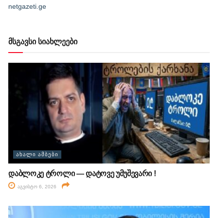
netgazeti.ge
მსგავსი სიახლეები
ᲐᲮᲐᲚᲘ ᲐᲛᲑᲔᲑᲘ
დაბლოკე ტროლი — დატოვე უმუშევარი !
აგვისტო 6, 2026