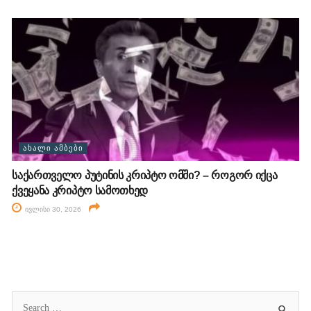
ᲐᲮᲐᲚᲘ ᲐᲛᲑᲔᲑᲘ
საქართველო პუტინის კრიპტო ომში? – როგორ იქცა
ქვეყანა კრიპტო სამოთხედ
ივლისი 30, 2026