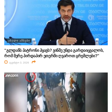
ᲐᲮᲐᲚᲘ ᲐᲛᲑᲔᲑᲘ
“გლდანს პატრონი ჰყავს? ვინმე უნდა გარდაიცვალოს,
რომ მერე პირდაპირ ეთერში ღვაროთ ცრემლები?”
აგვისტო 3, 2026