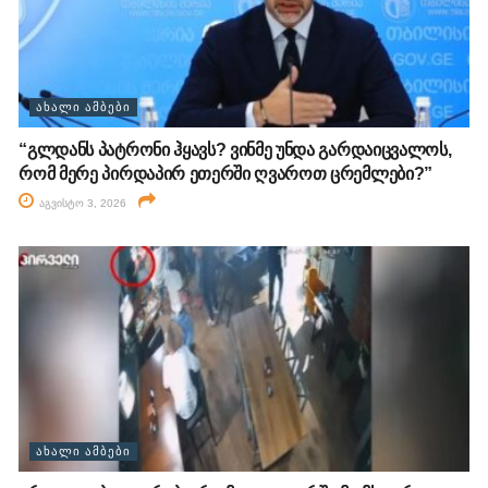
ᲐᲮᲐᲚᲘ ᲐᲛᲑᲔᲑᲘ
“გლდანს პატრონი ჰყავს? ვინმე უნდა გარდაიცვალოს,
რომ მერე პირდაპირ ეთერში ღვაროთ ცრემლები?”
აგვისტო 3, 2026
ᲐᲮᲐᲚᲘ ᲐᲛᲑᲔᲑᲘ