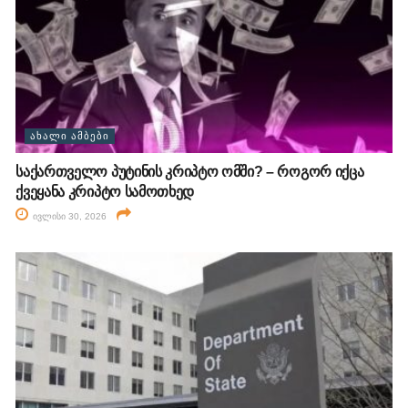
ᲐᲮᲐᲚᲘ ᲐᲛᲑᲔᲑᲘ
საქართველო პუტინის კრიპტო ომში? – როგორ იქცა
ქვეყანა კრიპტო სამოთხედ
ივლისი 30, 2026