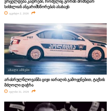
ვრცელდება კადრები, რომელიც გორში მომხდარ
სისხლიან ანგარიშსწორებას ასახავს
აგვისტო 2, 2026
ᲐᲮᲐᲚᲘ ᲐᲛᲑᲔᲑᲘ
არასრულწლოვანმა ცივი იარაღის გამოყენებით, ტაქსის
მძღოლი დაჭრა
ივლისი 31, 2026