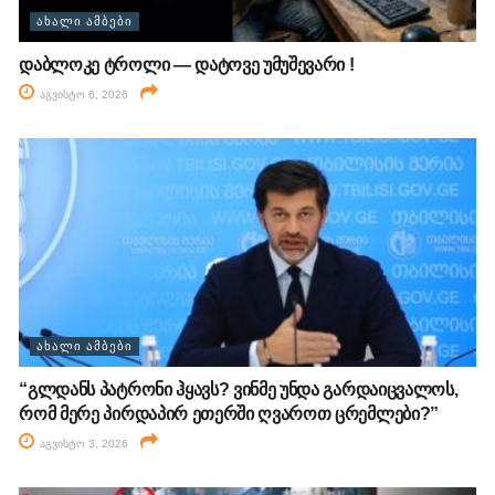
ᲐᲮᲐᲚᲘ ᲐᲛᲑᲔᲑᲘ
დაბლოკე ტროლი — დატოვე უმუშევარი !
აგვისტო 6, 2026
ᲐᲮᲐᲚᲘ ᲐᲛᲑᲔᲑᲘ
“გლდანს პატრონი ჰყავს? ვინმე უნდა გარდაიცვალოს,
რომ მერე პირდაპირ ეთერში ღვაროთ ცრემლები?”
აგვისტო 3, 2026