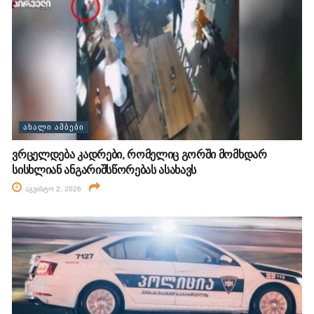
ᲐᲮᲐᲚᲘ ᲐᲛᲑᲔᲑᲘ
ვრცელდება კადრები, რომელიც გორში მომხდარ
სისხლიან ანგარიშსწორებას ასახავს
აგვისტო 2, 2026