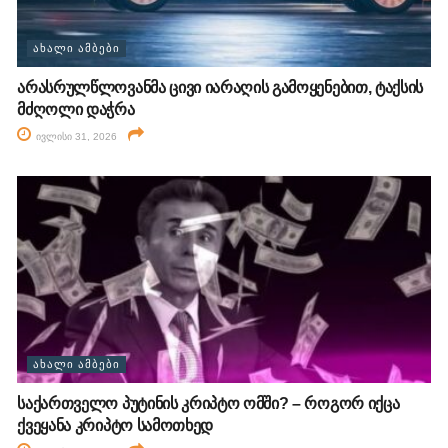
ᲐᲮᲐᲚᲘ ᲐᲛᲑᲔᲑᲘ
არასრულწლოვანმა ცივი იარაღის გამოყენებით, ტაქსის
მძღოლი დაჭრა
ივლისი 31, 2026
ᲐᲮᲐᲚᲘ ᲐᲛᲑᲔᲑᲘ
საქართველო პუტინის კრიპტო ომში? – როგორ იქცა
ქვეყანა კრიპტო სამოთხედ