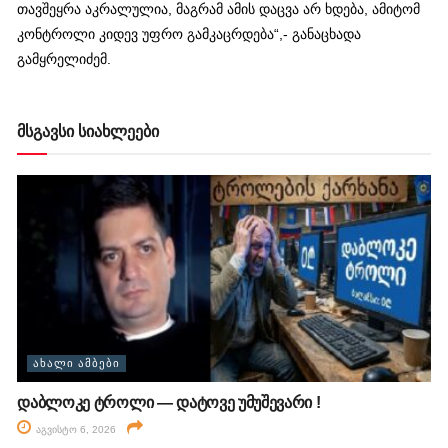
თავშეყრა აკრალულია, მაგრამ ამის დაცვა არ ხდება, ამიტომ
კონტროლი კიდევ უფრო გამკაცრდება“,- განაცხადა
გამყრელიძემ.
მსგავსი სიახლეები
ᲐᲮᲐᲚᲘ ᲐᲛᲑᲔᲑᲘ
დაბლოკე ტროლი — დატოვე უმუშევარი !
აგვისტო 6, 2026