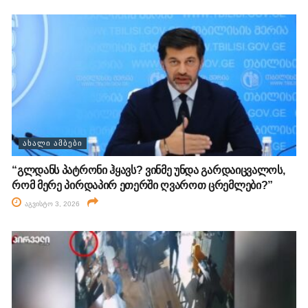
ᲐᲮᲐᲚᲘ ᲐᲛᲑᲔᲑᲘ
“გლდანს პატრონი ჰყავს? ვინმე უნდა გარდაიცვალოს,
რომ მერე პირდაპირ ეთერში ღვაროთ ცრემლები?”
აგვისტო 3, 2026