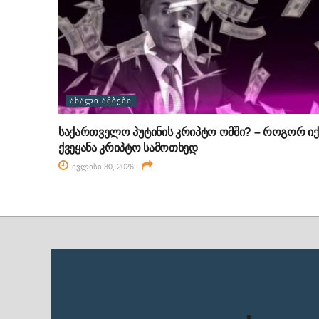
ᲐᲮᲐᲚᲘ ᲐᲛᲑᲔᲑᲘ
საქართველო პუტინის კრიპტო ომში? – როგორ იქ
ქვეყანა კრიპტო სამოთხედ
ივლისი 30, 2026