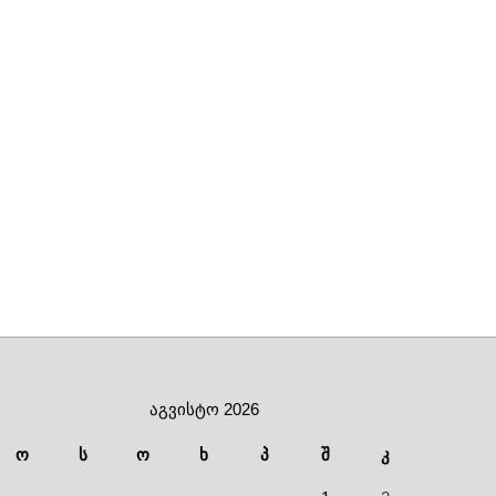
აგვისტო 2026
ო
ს
ო
ხ
პ
შ
კ