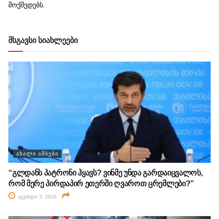
მოქმედებს.
მსგავსი სიახლეები
ᲐᲮᲐᲚᲘ ᲐᲛᲑᲔᲑᲘ
“გლდანს პატრონი ჰყავს? ვინმე უნდა გარდაიცვალოს,
რომ მერე პირდაპირ ეთერში ღვაროთ ცრემლები?”
აგვისტო 3, 2026