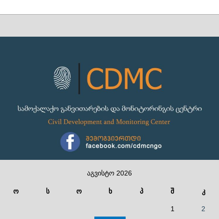
აგვისტო 2026
ო
ს
ო
ხ
პ
შ
კ
1
2