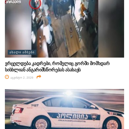
ᲐᲮᲐᲚᲘ ᲐᲛᲑᲔᲑᲘ
ვრცელდება კადრები, რომელიც გორში მომხდარ
სისხლიან ანგარიშსწორებას ასახავს
აგვისტო 2, 2026