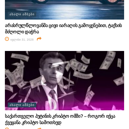
ᲐᲮᲐᲚᲘ ᲐᲛᲑᲔᲑᲘ
არასრულწლოვანმა ცივი იარაღის გამოყენებით, ტაქსის
მძღოლი დაჭრა
ივლისი 31, 2026
ᲐᲮᲐᲚᲘ ᲐᲛᲑᲔᲑᲘ
საქართველო პუტინის კრიპტო ომში? – როგორ იქცა
ქვეყანა კრიპტო სამოთხედ