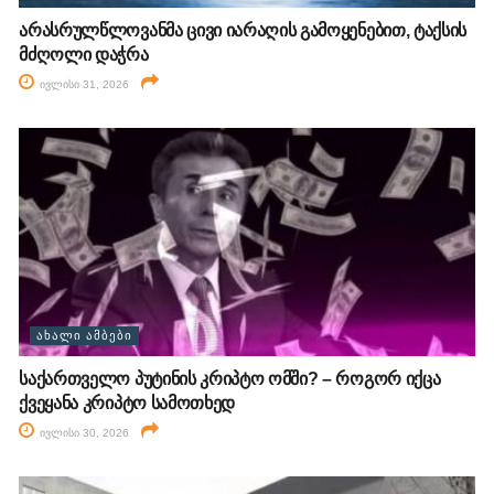
არასრულწლოვანმა ცივი იარაღის გამოყენებით, ტაქსის
მძღოლი დაჭრა
ივლისი 31, 2026
ᲐᲮᲐᲚᲘ ᲐᲛᲑᲔᲑᲘ
საქართველო პუტინის კრიპტო ომში? – როგორ იქცა
ქვეყანა კრიპტო სამოთხედ
ივლისი 30, 2026