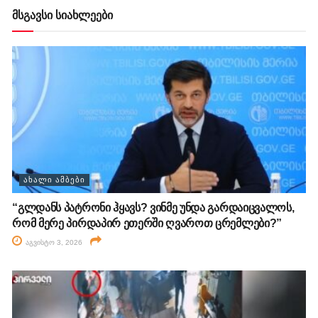
მსგავსი სიახლეები
ᲐᲮᲐᲚᲘ ᲐᲛᲑᲔᲑᲘ
“გლდანს პატრონი ჰყავს? ვინმე უნდა გარდაიცვალოს,
რომ მერე პირდაპირ ეთერში ღვაროთ ცრემლები?”
აგვისტო 3, 2026