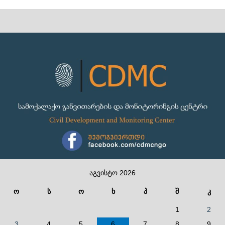
აგვისტო 2026
ო
ს
ო
ხ
პ
შ
კ
1
2
3
4
5
6
7
8
9