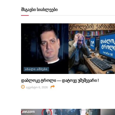
მსგავსი სიახლეები
ᲐᲮᲐᲚᲘ ᲐᲛᲑᲔᲑᲘ
დაბლოკე ტროლი — დატოვე უმუშევარი !
აგვისტო 6, 2026