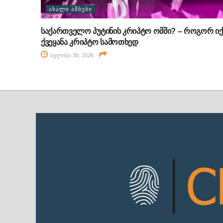
ᲐᲮᲐᲚᲘ ᲐᲛᲑᲔᲑᲘ
საქართველო პუტინის კრიპტო ომში? – როგორ იქ
ქვეყანა კრიპტო სამოთხედ
ივლისი 30, 2026