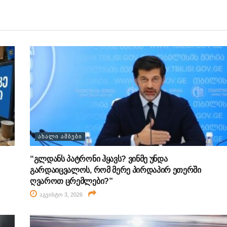
ᲐᲮᲐᲚᲘ ᲐᲛᲑᲔᲑᲘ
“გლდანს პატრონი ჰყავს? ვინმე უნდა
გარდაიცვალოს, რომ მერე პირდაპირ ეთერში
ღვაროთ ცრემლები?”
აგვისტო 3, 2026