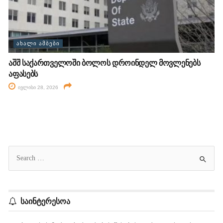
ᲐᲮᲐᲚᲘ ᲐᲛᲑᲔᲑᲘ
აშშ საქართველოში ბოლოს დროინდელ მოვლენებს
აფასებს
ივლისი 28, 2026
საინტერესოა