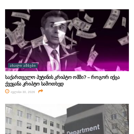
ᲐᲮᲐᲚᲘ ᲐᲛᲑᲔᲑᲘ
საქართველო პუტინის კრიპტო ომში? – როგორ იქცა
ქვეყანა კრიპტო სამოთხედ
ივლისი 30, 2026