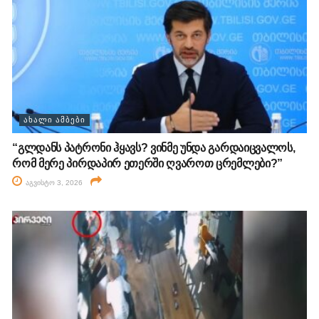
ᲐᲮᲐᲚᲘ ᲐᲛᲑᲔᲑᲘ
“გლდანს პატრონი ჰყავს? ვინმე უნდა გარდაიცვალოს,
რომ მერე პირდაპირ ეთერში ღვაროთ ცრემლები?”
აგვისტო 3, 2026