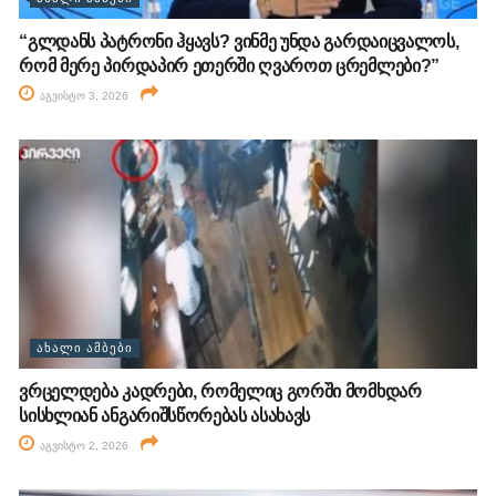
“გლდანს პატრონი ჰყავს? ვინმე უნდა გარდაიცვალოს,
რომ მერე პირდაპირ ეთერში ღვაროთ ცრემლები?”
აგვისტო 3, 2026
ᲐᲮᲐᲚᲘ ᲐᲛᲑᲔᲑᲘ
ვრცელდება კადრები, რომელიც გორში მომხდარ
სისხლიან ანგარიშსწორებას ასახავს
აგვისტო 2, 2026