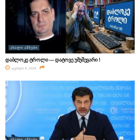
ᲐᲮᲐᲚᲘ ᲐᲛᲑᲔᲑᲘ
დაბლოკე ტროლი — დატოვე უმუშევარი !
აგვისტო 6, 2026
ᲐᲮᲐᲚᲘ ᲐᲛᲑᲔᲑᲘ