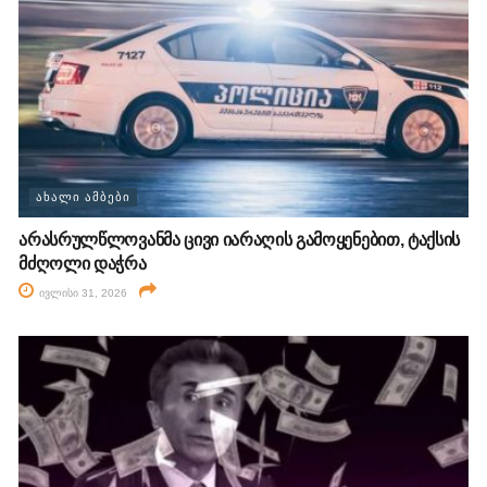
ᲐᲮᲐᲚᲘ ᲐᲛᲑᲔᲑᲘ
არასრულწლოვანმა ცივი იარაღის გამოყენებით, ტაქსის
მძღოლი დაჭრა
ივლისი 31, 2026