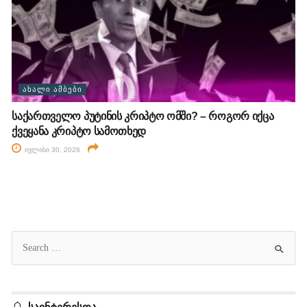
ᲐᲮᲐᲚᲘ ᲐᲛᲑᲔᲑᲘ
საქართველო პუტინის კრიპტო ომში? – როგორ იქცა
ქვეყანა კრიპტო სამოთხედ
ივლისი 30, 2026