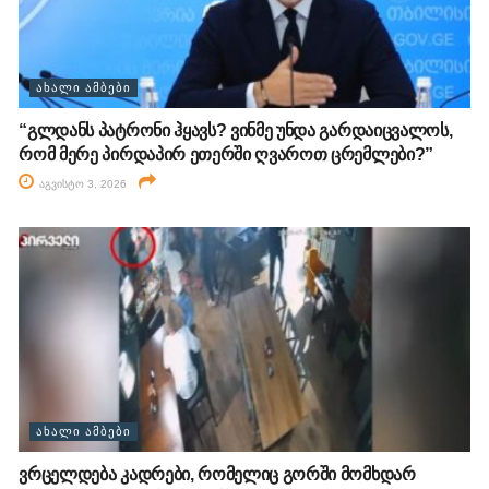
ᲐᲮᲐᲚᲘ ᲐᲛᲑᲔᲑᲘ
“გლდანს პატრონი ჰყავს? ვინმე უნდა გარდაიცვალოს,
რომ მერე პირდაპირ ეთერში ღვაროთ ცრემლები?”
აგვისტო 3, 2026
ᲐᲮᲐᲚᲘ ᲐᲛᲑᲔᲑᲘ
ვრცელდება კადრები, რომელიც გორში მომხდარ