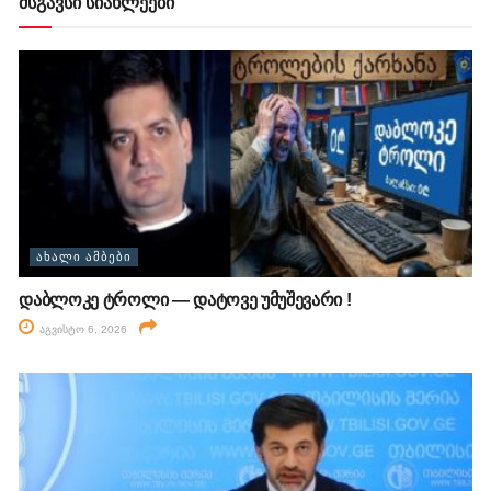
მსგავსი სიახლეები
ᲐᲮᲐᲚᲘ ᲐᲛᲑᲔᲑᲘ
დაბლოკე ტროლი — დატოვე უმუშევარი !
აგვისტო 6, 2026