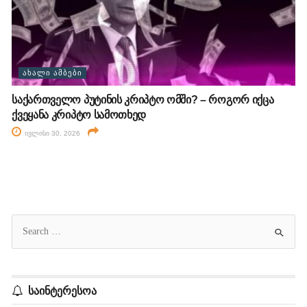
ᲐᲮᲐᲚᲘ ᲐᲛᲑᲔᲑᲘ
საქართველო პუტინის კრიპტო ომში? – როგორ იქცა
ქვეყანა კრიპტო სამოთხედ
ივლისი 30, 2026
საინტერესოა