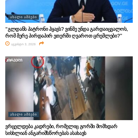
ᲐᲮᲐᲚᲘ ᲐᲛᲑᲔᲑᲘ
“გლდანს პატრონი ჰყავს? ვინმე უნდა გარდაიცვალოს,
რომ მერე პირდაპირ ეთერში ღვაროთ ცრემლები?”
აგვისტო 3, 2026
ᲐᲮᲐᲚᲘ ᲐᲛᲑᲔᲑᲘ
ვრცელდება კადრები, რომელიც გორში მომხდარ
სისხლიან ანგარიშსწორებას ასახავს