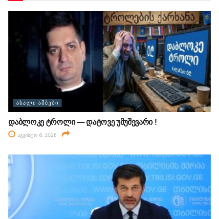
ᲐᲮᲐᲚᲘ ᲐᲛᲑᲔᲑᲘ
დაბლოკე ტროლი — დატოვე უმუშევარი !
აგვისტო 6, 2026