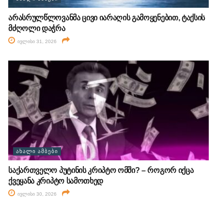
არასრულწლოვანმა ცივი იარაღის გამოყენებით, ტაქსის
მძღოლი დაჭრა
ივლისი 31, 2026
ᲐᲮᲐᲚᲘ ᲐᲛᲑᲔᲑᲘ
საქართველო პუტინის კრიპტო ომში? – როგორ იქცა
ქვეყანა კრიპტო სამოთხედ
ივლისი 30, 2026