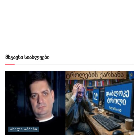
მსგავსი სიახლეები
ᲐᲮᲐᲚᲘ ᲐᲛᲑᲔᲑᲘ