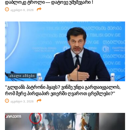
დაბლოკე ტროლი — დატოვე უმუშევარი !
აგვისტო 6, 2026
ᲐᲮᲐᲚᲘ ᲐᲛᲑᲔᲑᲘ
“გლდანს პატრონი ჰყავს? ვინმე უნდა გარდაიცვალოს,
რომ მერე პირდაპირ ეთერში ღვაროთ ცრემლები?”
აგვისტო 3, 2026