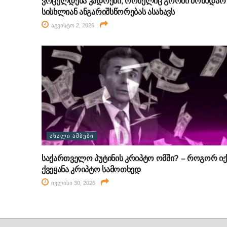
ვრცელდება კადრები, რომელიც გორში მომხდარ
სისხლიან ანგარიშსწორებას ასახავს
აგვისტო 2, 2026
ᲐᲮᲐᲚᲘ ᲐᲛᲑᲔᲑᲘ
საქართველო პუტინის კრიპტო ომში? – როგორ იქ
ქვეყანა კრიპტო სამოთხედ
ივლისი 30, 2026