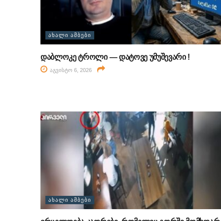
ᲐᲮᲐᲚᲘ ᲐᲛᲑᲔᲑᲘ
დაბლოკე ტროლი — დატოვე უმუშევარი !
აგვისტო 6, 2026
ᲐᲮᲐᲚᲘ ᲐᲛᲑᲔᲑᲘ