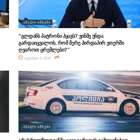
ᲐᲮᲐᲚᲘ ᲐᲛᲑᲔᲑᲘ
“გლდანს პატრონი ჰყავს? ვინმე უნდა
გარდაიცვალოს, რომ მერე პირდაპირ ეთერში
ღვაროთ ცრემლები?”
აგვისტო 3, 2026
ᲐᲮᲐᲚᲘ ᲐᲛᲑᲔᲑᲘ