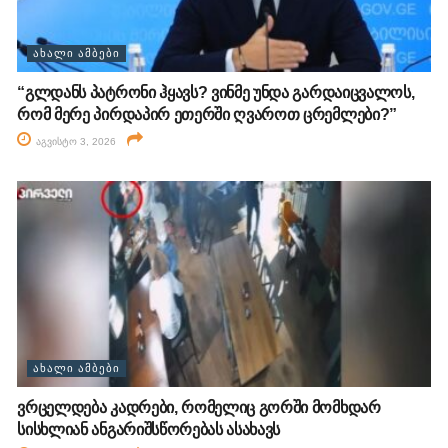
ᲐᲮᲐᲚᲘ ᲐᲛᲑᲔᲑᲘ
“გლდანს პატრონი ჰყავს? ვინმე უნდა გარდაიცვალოს,
რომ მერე პირდაპირ ეთერში ღვაროთ ცრემლები?”
აგვისტო 3, 2026
ᲐᲮᲐᲚᲘ ᲐᲛᲑᲔᲑᲘ
ვრცელდება კადრები, რომელიც გორში მომხდარ
სისხლიან ანგარიშსწორებას ასახავს