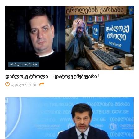
ᲐᲮᲐᲚᲘ ᲐᲛᲑᲔᲑᲘ
დაბლოკე ტროლი — დატოვე უმუშევარი !
აგვისტო 6, 2026