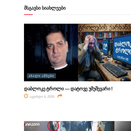
მსგავსი სიახლეები
ᲐᲮᲐᲚᲘ ᲐᲛᲑᲔᲑᲘ
დაბლოკე ტროლი — დატოვე უმუშევარი !
აგვისტო 6, 2026