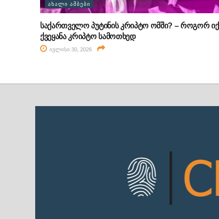
ᲐᲮᲐᲚᲘ ᲐᲛᲑᲔᲑᲘ
საქართველო პუტინის კრიპტო ომში? – როგორ იქ
ქვეყანა კრიპტო სამოთხედ
ივლისი 30, 2026