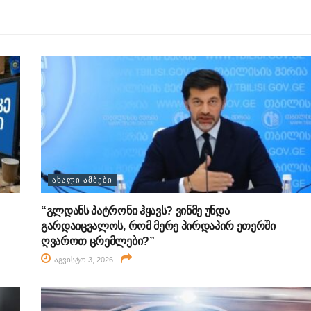
ᲐᲮᲐᲚᲘ ᲐᲛᲑᲔᲑᲘ
“გლდანს პატრონი ჰყავს? ვინმე უნდა
გარდაიცვალოს, რომ მერე პირდაპირ ეთერში
ღვაროთ ცრემლები?”
აგვისტო 3, 2026