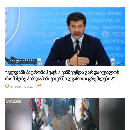
ᲐᲮᲐᲚᲘ ᲐᲛᲑᲔᲑᲘ
“გლდანს პატრონი ჰყავს? ვინმე უნდა გარდაიცვალოს,
რომ მერე პირდაპირ ეთერში ღვაროთ ცრემლები?”
აგვისტო 3, 2026