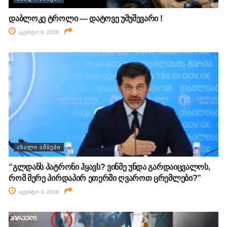
დაბლოკე ტროლი — დატოვე უმუშევარი !
აგვისტო 6, 2026
ᲐᲮᲐᲚᲘ ᲐᲛᲑᲔᲑᲘ
“გლდანს პატრონი ჰყავს? ვინმე უნდა გარდაიცვალოს,
რომ მერე პირდაპირ ეთერში ღვაროთ ცრემლები?”
აგვისტო 3, 2026