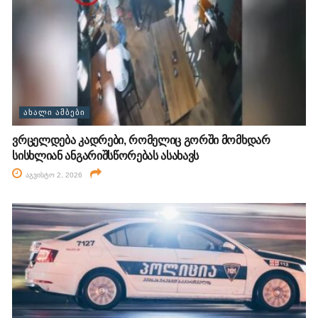
ᲐᲮᲐᲚᲘ ᲐᲛᲑᲔᲑᲘ
ვრცელდება კადრები, რომელიც გორში მომხდარ
სისხლიან ანგარიშსწორებას ასახავს
აგვისტო 2, 2026