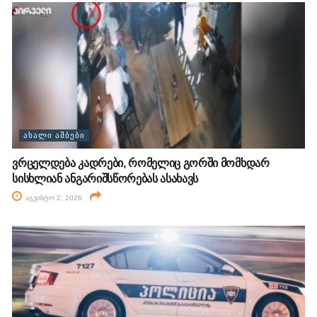
ᲐᲮᲐᲚᲘ ᲐᲛᲑᲔᲑᲘ
ვრცელდება კადრები, რომელიც გორში მომხდარ
სისხლიან ანგარიშსწორებას ასახავს
აგვისტო 2, 2026