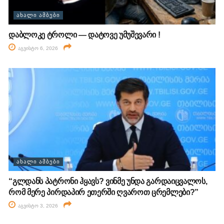
ᲐᲮᲐᲚᲘ ᲐᲛᲑᲔᲑᲘ
დაბლოკე ტროლი — დატოვე უმუშევარი !
აგვისტო 6, 2026
ᲐᲮᲐᲚᲘ ᲐᲛᲑᲔᲑᲘ
“გლდანს პატრონი ჰყავს? ვინმე უნდა გარდაიცვალოს,
რომ მერე პირდაპირ ეთერში ღვაროთ ცრემლები?”
აგვისტო 3, 2026