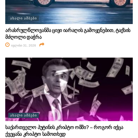
ᲐᲮᲐᲚᲘ ᲐᲛᲑᲔᲑᲘ
არასრულწლოვანმა ცივი იარაღის გამოყენებით, ტაქსის
მძღოლი დაჭრა
ივლისი 31, 2026
ᲐᲮᲐᲚᲘ ᲐᲛᲑᲔᲑᲘ
საქართველო პუტინის კრიპტო ომში? – როგორ იქცა
ქვეყანა კრიპტო სამოთხედ