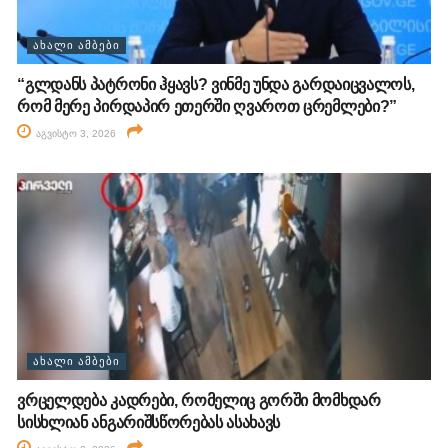
ᲐᲮᲐᲚᲘ ᲐᲛᲑᲔᲑᲘ
“გლდანს პატრონი ჰყავს? ვინმე უნდა გარდაიცვალოს,
რომ მერე პირდაპირ ეთერში ღვაროთ ცრემლები?”
აგვისტო 3, 2026
ᲐᲮᲐᲚᲘ ᲐᲛᲑᲔᲑᲘ
ვრცელდება კადრები, რომელიც გორში მომხდარ
სისხლიან ანგარიშსწორებას ასახავს