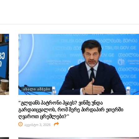
ᲐᲮᲐᲚᲘ ᲐᲛᲑᲔᲑᲘ
“გლდანს პატრონი ჰყავს? ვინმე უნდა
გარდაიცვალოს, რომ მერე პირდაპირ ეთერში
ღვაროთ ცრემლები?”
აგვისტო 3, 2026