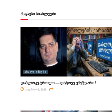
მსგავსი სიახლეები
ᲐᲮᲐᲚᲘ ᲐᲛᲑᲔᲑᲘ
დაბლოკე ტროლი — დატოვე უმუშევარი !
აგვისტო 6, 2026