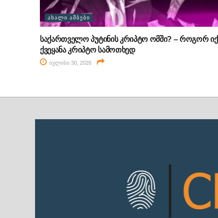
ᲐᲮᲐᲚᲘ ᲐᲛᲑᲔᲑᲘ
საქართველო პუტინის კრიპტო ომში? – როგორ იქ
ქვეყანა კრიპტო სამოთხედ
ივლისი 30, 2026