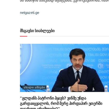
ამ ნაბიჯის პასუხად შტატებმა, ევროკავშირმა, იაპო
netgazeti.ge
მსგავსი სიახლეები
ᲐᲮᲐᲚᲘ ᲐᲛᲑᲔᲑᲘ
“გლდანს პატრონი ჰყავს? ვინმე უნდა
გარდაიცვალოს, რომ მერე პირდაპირ ეთერში
ღვაროთ ცრემლები?”