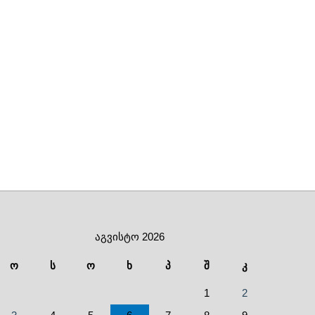
აგვისტო 2026
ო
ს
ო
ხ
პ
შ
კ
1
2