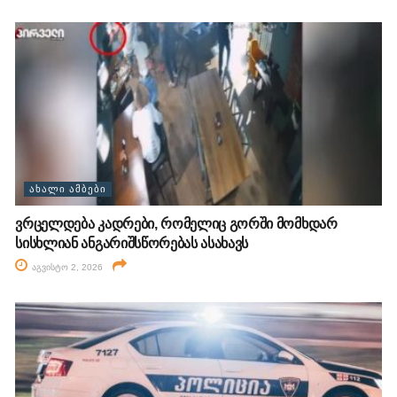
ᲐᲮᲐᲚᲘ ᲐᲛᲑᲔᲑᲘ
ვრცელდება კადრები, რომელიც გორში მომხდარ
სისხლიან ანგარიშსწორებას ასახავს
აგვისტო 2, 2026