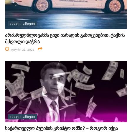
ᲐᲮᲐᲚᲘ ᲐᲛᲑᲔᲑᲘ
არასრულწლოვანმა ცივი იარაღის გამოყენებით, ტაქსის
მძღოლი დაჭრა
ივლისი 31, 2026
ᲐᲮᲐᲚᲘ ᲐᲛᲑᲔᲑᲘ
საქართველო პუტინის კრიპტო ომში? – როგორ იქცა