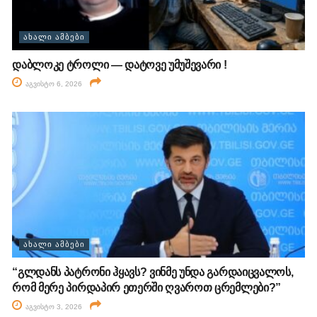
ᲐᲮᲐᲚᲘ ᲐᲛᲑᲔᲑᲘ
დაბლოკე ტროლი — დატოვე უმუშევარი !
აგვისტო 6, 2026
ᲐᲮᲐᲚᲘ ᲐᲛᲑᲔᲑᲘ
“გლდანს პატრონი ჰყავს? ვინმე უნდა გარდაიცვალოს,
რომ მერე პირდაპირ ეთერში ღვაროთ ცრემლები?”
აგვისტო 3, 2026