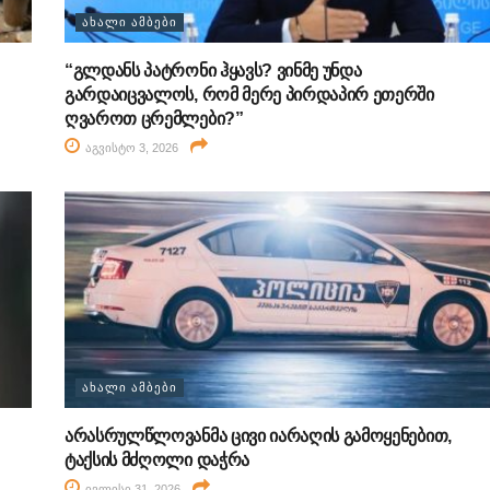
ᲐᲮᲐᲚᲘ ᲐᲛᲑᲔᲑᲘ
“გლდანს პატრონი ჰყავს? ვინმე უნდა
გარდაიცვალოს, რომ მერე პირდაპირ ეთერში
ღვაროთ ცრემლები?”
აგვისტო 3, 2026
ᲐᲮᲐᲚᲘ ᲐᲛᲑᲔᲑᲘ
არასრულწლოვანმა ცივი იარაღის გამოყენებით,
ტაქსის მძღოლი დაჭრა
ივლისი 31, 2026