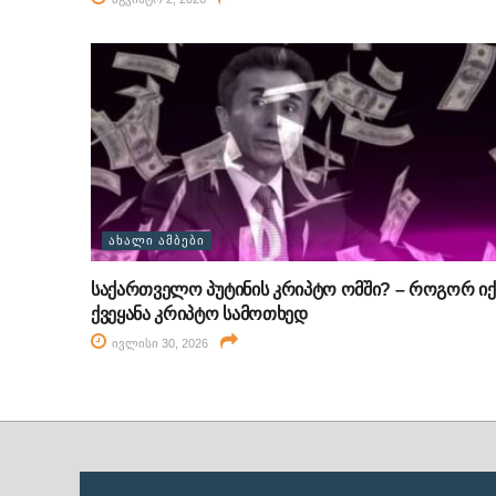
ᲐᲮᲐᲚᲘ ᲐᲛᲑᲔᲑᲘ
საქართველო პუტინის კრიპტო ომში? – როგორ იქ
ქვეყანა კრიპტო სამოთხედ
ივლისი 30, 2026