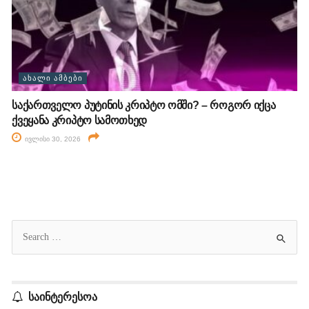
ᲐᲮᲐᲚᲘ ᲐᲛᲑᲔᲑᲘ
საქართველო პუტინის კრიპტო ომში? – როგორ იქცა
ქვეყანა კრიპტო სამოთხედ
ივლისი 30, 2026
საინტერესოა