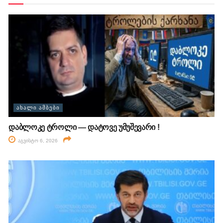
ᲐᲮᲐᲚᲘ ᲐᲛᲑᲔᲑᲘ
დაბლოკე ტროლი — დატოვე უმუშევარი !
აგვისტო 6, 2026