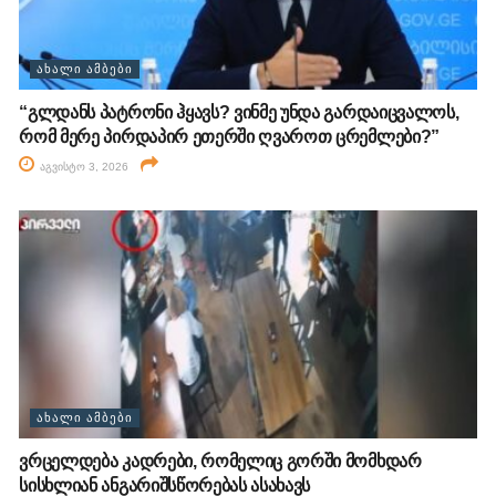
ᲐᲮᲐᲚᲘ ᲐᲛᲑᲔᲑᲘ
“გლდანს პატრონი ჰყავს? ვინმე უნდა გარდაიცვალოს,
რომ მერე პირდაპირ ეთერში ღვაროთ ცრემლები?”
აგვისტო 3, 2026
ᲐᲮᲐᲚᲘ ᲐᲛᲑᲔᲑᲘ
ვრცელდება კადრები, რომელიც გორში მომხდარ
სისხლიან ანგარიშსწორებას ასახავს