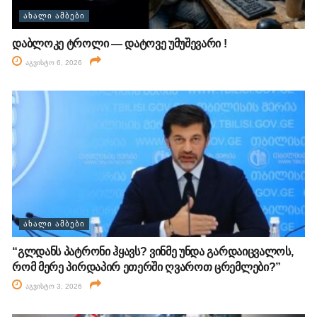
ᲐᲮᲐᲚᲘ ᲐᲛᲑᲔᲑᲘ
დაბლოკე ტროლი — დატოვე უმუშევარი !
აგვისტო 6, 2026
ᲐᲮᲐᲚᲘ ᲐᲛᲑᲔᲑᲘ
“გლდანს პატრონი ჰყავს? ვინმე უნდა გარდაიცვალოს,
რომ მერე პირდაპირ ეთერში ღვაროთ ცრემლები?”
აგვისტო 3, 2026