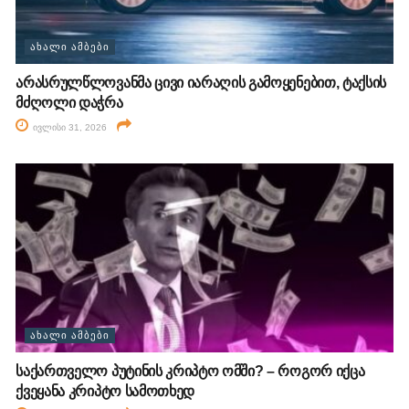
ᲐᲮᲐᲚᲘ ᲐᲛᲑᲔᲑᲘ
არასრულწლოვანმა ცივი იარაღის გამოყენებით, ტაქსის
მძღოლი დაჭრა
ივლისი 31, 2026
ᲐᲮᲐᲚᲘ ᲐᲛᲑᲔᲑᲘ
საქართველო პუტინის კრიპტო ომში? – როგორ იქცა
ქვეყანა კრიპტო სამოთხედ