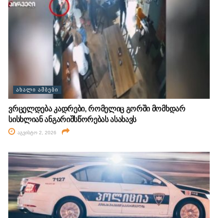
ᲐᲮᲐᲚᲘ ᲐᲛᲑᲔᲑᲘ
ვრცელდება კადრები, რომელიც გორში მომხდარ
სისხლიან ანგარიშსწორებას ასახავს
აგვისტო 2, 2026