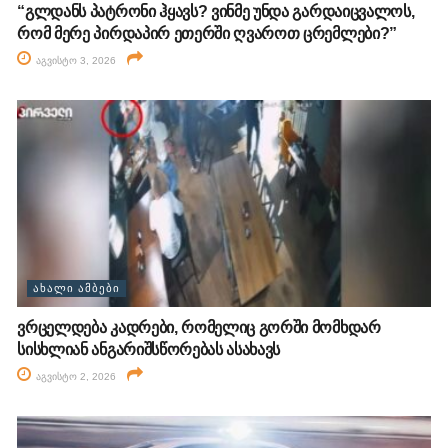
“გლდანს პატრონი ჰყავს? ვინმე უნდა გარდაიცვალოს,
რომ მერე პირდაპირ ეთერში ღვაროთ ცრემლები?”
აგვისტო 3, 2026
ᲐᲮᲐᲚᲘ ᲐᲛᲑᲔᲑᲘ
ვრცელდება კადრები, რომელიც გორში მომხდარ
სისხლიან ანგარიშსწორებას ასახავს
აგვისტო 2, 2026