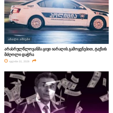
ᲐᲮᲐᲚᲘ ᲐᲛᲑᲔᲑᲘ
არასრულწლოვანმა ცივი იარაღის გამოყენებით, ტაქსის
მძღოლი დაჭრა
ივლისი 31, 2026