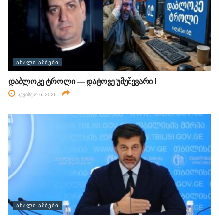
ᲐᲮᲐᲚᲘ ᲐᲛᲑᲔᲑᲘ
დაბლოკე ტროლი — დატოვე უმუშევარი !
აგვისტო 6, 2026
ᲐᲮᲐᲚᲘ ᲐᲛᲑᲔᲑᲘ