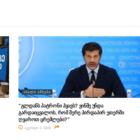
ᲐᲮᲐᲚᲘ ᲐᲛᲑᲔᲑᲘ
“გლდანს პატრონი ჰყავს? ვინმე უნდა
გარდაიცვალოს, რომ მერე პირდაპირ ეთერში
ღვაროთ ცრემლები?”
აგვისტო 3, 2026