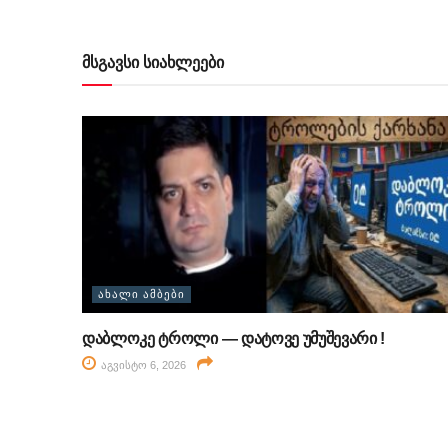
მსგავსი სიახლეები
ᲐᲮᲐᲚᲘ ᲐᲛᲑᲔᲑᲘ
დაბლოკე ტროლი — დატოვე უმუშევარი !
აგვისტო 6, 2026