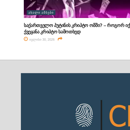
ᲐᲮᲐᲚᲘ ᲐᲛᲑᲔᲑᲘ
საქართველო პუტინის კრიპტო ომში? – როგორ იქ
ქვეყანა კრიპტო სამოთხედ
ივლისი 30, 2026