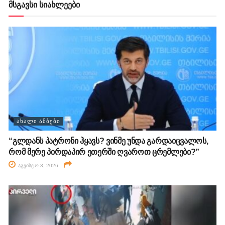
მსგავსი სიახლეები
ᲐᲮᲐᲚᲘ ᲐᲛᲑᲔᲑᲘ
“გლდანს პატრონი ჰყავს? ვინმე უნდა გარდაიცვალოს,
რომ მერე პირდაპირ ეთერში ღვაროთ ცრემლები?”
აგვისტო 3, 2026