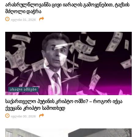
არასრულწლოვანმა ცივი იარაღის გამოყენებით, ტაქსის
მძღოლი დაჭრა
ივლისი 31, 2026
ᲐᲮᲐᲚᲘ ᲐᲛᲑᲔᲑᲘ
საქართველო პუტინის კრიპტო ომში? – როგორ იქცა
ქვეყანა კრიპტო სამოთხედ
ივლისი 30, 2026