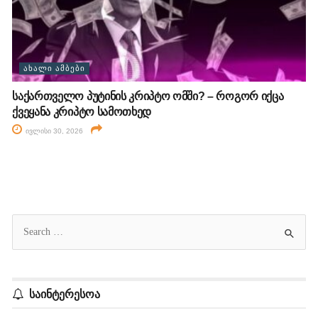
ᲐᲮᲐᲚᲘ ᲐᲛᲑᲔᲑᲘ
საქართველო პუტინის კრიპტო ომში? – როგორ იქცა
ქვეყანა კრიპტო სამოთხედ
ივლისი 30, 2026
საინტერესოა