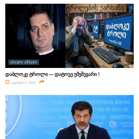
ᲐᲮᲐᲚᲘ ᲐᲛᲑᲔᲑᲘ
დაბლოკე ტროლი — დატოვე უმუშევარი !
აგვისტო 6, 2026