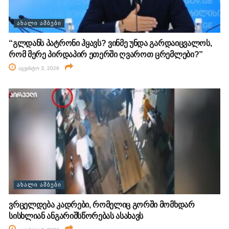
ᲐᲮᲐᲚᲘ ᲐᲛᲑᲔᲑᲘ
“გლდანს პატრონი ჰყავს? ვინმე უნდა გარდაიცვალოს,
რომ მერე პირდაპირ ეთერში ღვაროთ ცრემლები?”
აგვისტო 3, 2026
ᲐᲮᲐᲚᲘ ᲐᲛᲑᲔᲑᲘ
ვრცელდება კადრები, რომელიც გორში მომხდარ
სისხლიან ანგარიშსწორებას ასახავს