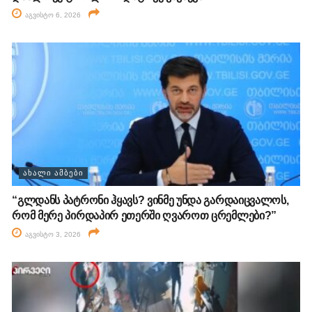
აგვისტო 6, 2026
ᲐᲮᲐᲚᲘ ᲐᲛᲑᲔᲑᲘ
“გლდანს პატრონი ჰყავს? ვინმე უნდა გარდაიცვალოს,
რომ მერე პირდაპირ ეთერში ღვაროთ ცრემლები?”
აგვისტო 3, 2026