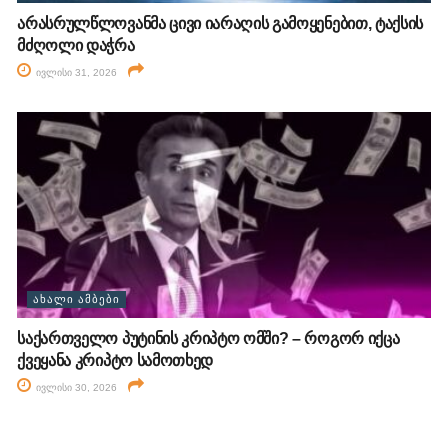
არასრულწლოვანმა ცივი იარაღის გამოყენებით, ტაქსის
მძღოლი დაჭრა
ივლისი 31, 2026
ᲐᲮᲐᲚᲘ ᲐᲛᲑᲔᲑᲘ
საქართველო პუტინის კრიპტო ომში? – როგორ იქცა
ქვეყანა კრიპტო სამოთხედ
ივლისი 30, 2026