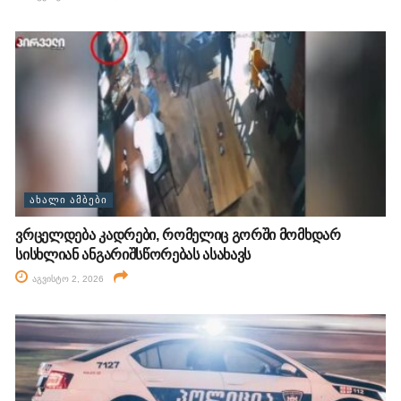
ᲐᲮᲐᲚᲘ ᲐᲛᲑᲔᲑᲘ
ვრცელდება კადრები, რომელიც გორში მომხდარ
სისხლიან ანგარიშსწორებას ასახავს
აგვისტო 2, 2026