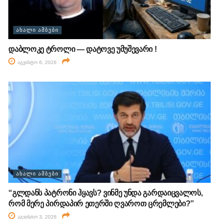
ᲐᲮᲐᲚᲘ ᲐᲛᲑᲔᲑᲘ
დაბლოკე ტროლი — დატოვე უმუშევარი !
აგვისტო 6, 2026
ᲐᲮᲐᲚᲘ ᲐᲛᲑᲔᲑᲘ
“გლდანს პატრონი ჰყავს? ვინმე უნდა გარდაიცვალოს,
რომ მერე პირდაპირ ეთერში ღვაროთ ცრემლები?”
აგვისტო 3, 2026