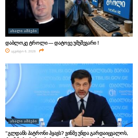
ᲐᲮᲐᲚᲘ ᲐᲛᲑᲔᲑᲘ
დაბლოკე ტროლი — დატოვე უმუშევარი !
აგვისტო 6, 2026
ᲐᲮᲐᲚᲘ ᲐᲛᲑᲔᲑᲘ
“გლდანს პატრონი ჰყავს? ვინმე უნდა გარდაიცვალოს,