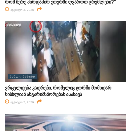
რომ მერე პირდაპირ ეთერში ღვაროთ ცრემლები?”
აგვისტო 3, 2026
ᲐᲮᲐᲚᲘ ᲐᲛᲑᲔᲑᲘ
ვრცელდება კადრები, რომელიც გორში მომხდარ
სისხლიან ანგარიშსწორებას ასახავს
აგვისტო 2, 2026