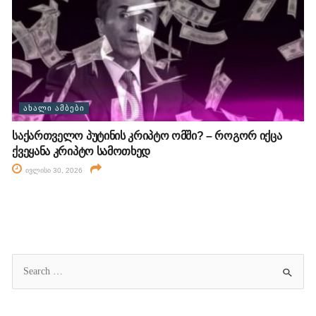
ᲐᲮᲐᲚᲘ ᲐᲛᲑᲔᲑᲘ
საქართველო პუტინის კრიპტო ომში? – როგორ იქცა
ქვეყანა კრიპტო სამოთხედ
ივლისი 30, 2026