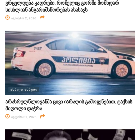
ვრცელდება კადრები, რომელიც გორში მომხდარ
სისხლიან ანგარიშსწორებას ასახავს
აგვისტო 2, 2026
ᲐᲮᲐᲚᲘ ᲐᲛᲑᲔᲑᲘ
არასრულწლოვანმა ცივი იარაღის გამოყენებით, ტაქსის
მძღოლი დაჭრა
ივლისი 31, 2026