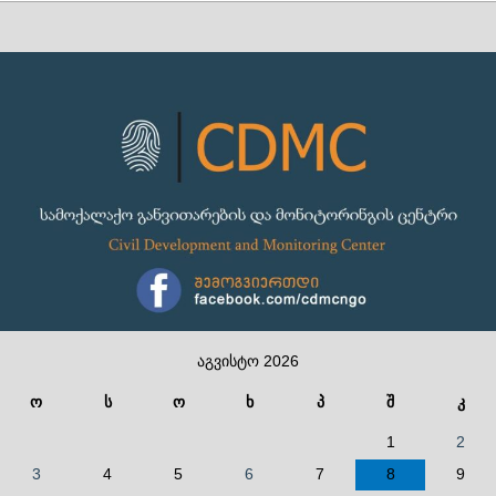
აგვისტო 2026
ო
ს
ო
ხ
პ
შ
კ
1
2
3
4
5
6
7
8
9