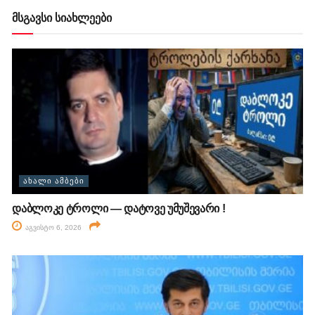
მსგავსი სიახლეები
ᲐᲮᲐᲚᲘ ᲐᲛᲑᲔᲑᲘ
დაბლოკე ტროლი — დატოვე უმუშევარი !
აგვისტო 6, 2026