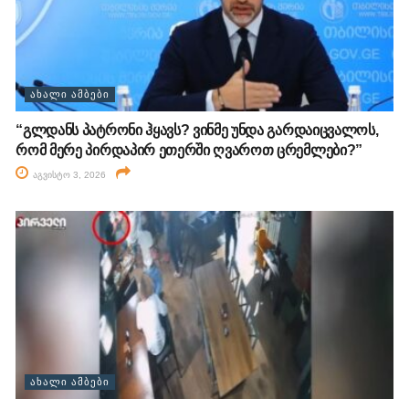
ᲐᲮᲐᲚᲘ ᲐᲛᲑᲔᲑᲘ
“გლდანს პატრონი ჰყავს? ვინმე უნდა გარდაიცვალოს,
რომ მერე პირდაპირ ეთერში ღვაროთ ცრემლები?”
აგვისტო 3, 2026
ᲐᲮᲐᲚᲘ ᲐᲛᲑᲔᲑᲘ