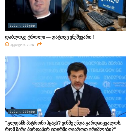
ᲐᲮᲐᲚᲘ ᲐᲛᲑᲔᲑᲘ
დაბლოკე ტროლი — დატოვე უმუშევარი !
აგვისტო 6, 2026
ᲐᲮᲐᲚᲘ ᲐᲛᲑᲔᲑᲘ
“გლდანს პატრონი ჰყავს? ვინმე უნდა გარდაიცვალოს,
რომ მერე პირდაპირ ეთერში ღვაროთ ცრემლები?”