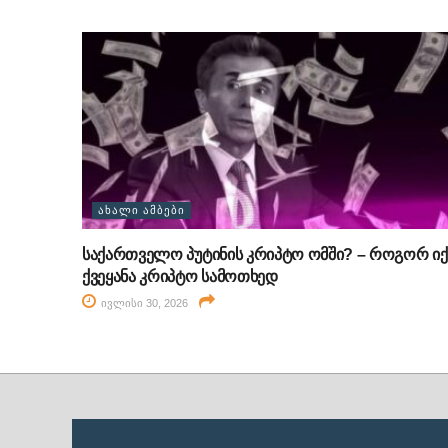
ᲐᲮᲐᲚᲘ ᲐᲛᲑᲔᲑᲘ
საქართველო პუტინის კრიპტო ომში? – როგორ იქ
ქვეყანა კრიპტო სამოთხედ
ივლისი 30, 2026