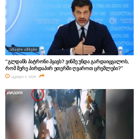
ᲐᲮᲐᲚᲘ ᲐᲛᲑᲔᲑᲘ
“გლდანს პატრონი ჰყავს? ვინმე უნდა გარდაიცვალოს,
რომ მერე პირდაპირ ეთერში ღვაროთ ცრემლები?”
აგვისტო 3, 2026