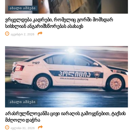
ᲐᲮᲐᲚᲘ ᲐᲛᲑᲔᲑᲘ
ვრცელდება კადრები, რომელიც გორში მომხდარ
სისხლიან ანგარიშსწორებას ასახავს
აგვისტო 2, 2026
ᲐᲮᲐᲚᲘ ᲐᲛᲑᲔᲑᲘ
არასრულწლოვანმა ცივი იარაღის გამოყენებით, ტაქსის
მძღოლი დაჭრა
ივლისი 31, 2026