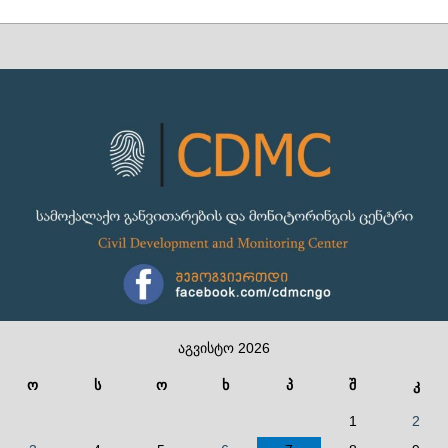
აგვისტო 2026
ო
ს
ო
ხ
პ
შ
კ
1
2