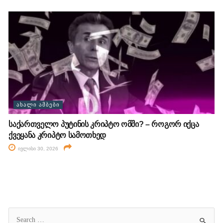
ᲐᲮᲐᲚᲘ ᲐᲛᲑᲔᲑᲘ
საქართველო პუტინის კრიპტო ომში? – როგორ იქცა
ქვეყანა კრიპტო სამოთხედ
ივლისი 30, 2026