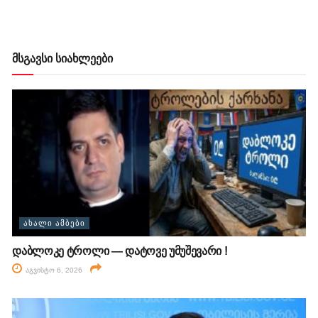
მსგავსი სიახლეები
ᲐᲮᲐᲚᲘ ᲐᲛᲑᲔᲑᲘ
დაბლოკე ტროლი — დატოვე უმუშევარი !
აგვისტო 6, 2026