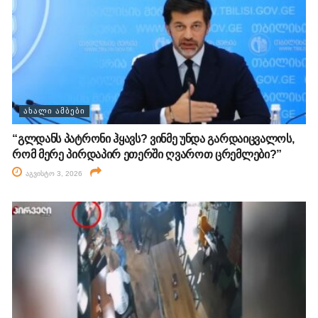
ᲐᲮᲐᲚᲘ ᲐᲛᲑᲔᲑᲘ
“გლდანს პატრონი ჰყავს? ვინმე უნდა გარდაიცვალოს,
რომ მერე პირდაპირ ეთერში ღვაროთ ცრემლები?”
აგვისტო 3, 2026