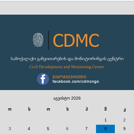
აგვისტო 2026
ო
ს
ო
ხ
პ
შ
კ
1
2
3
4
5
6
7
8
9