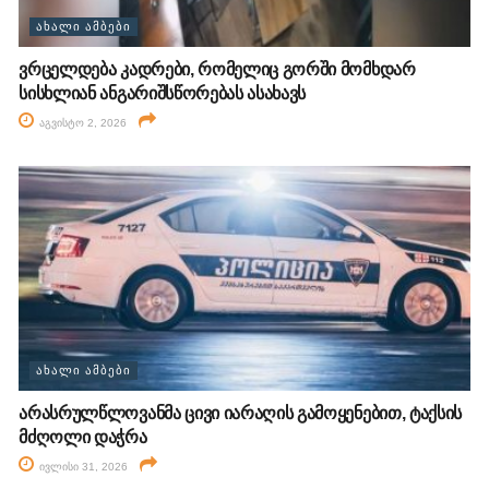
ᲐᲮᲐᲚᲘ ᲐᲛᲑᲔᲑᲘ
ვრცელდება კადრები, რომელიც გორში მომხდარ
სისხლიან ანგარიშსწორებას ასახავს
აგვისტო 2, 2026
ᲐᲮᲐᲚᲘ ᲐᲛᲑᲔᲑᲘ
არასრულწლოვანმა ცივი იარაღის გამოყენებით, ტაქსის
მძღოლი დაჭრა
ივლისი 31, 2026