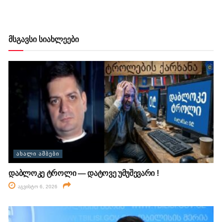
მსგავსი სიახლეები
ᲐᲮᲐᲚᲘ ᲐᲛᲑᲔᲑᲘ
დაბლოკე ტროლი — დატოვე უმუშევარი !
აგვისტო 6, 2026