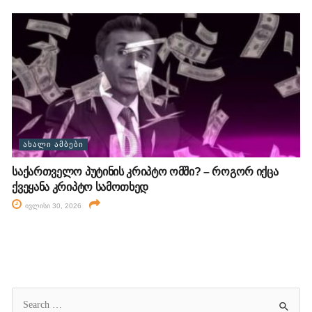
ᲐᲮᲐᲚᲘ ᲐᲛᲑᲔᲑᲘ
საქართველო პუტინის კრიპტო ომში? – როგორ იქცა
ქვეყანა კრიპტო სამოთხედ
ივლისი 30, 2026