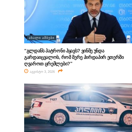
ᲐᲮᲐᲚᲘ ᲐᲛᲑᲔᲑᲘ
“გლდანს პატრონი ჰყავს? ვინმე უნდა
გარდაიცვალოს, რომ მერე პირდაპირ ეთერში
ღვაროთ ცრემლები?”
აგვისტო 3, 2026