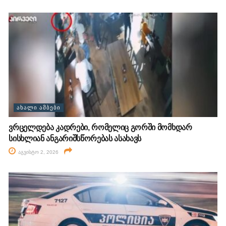
ᲐᲮᲐᲚᲘ ᲐᲛᲑᲔᲑᲘ
ვრცელდება კადრები, რომელიც გორში მომხდარ
სისხლიან ანგარიშსწორებას ასახავს
აგვისტო 2, 2026