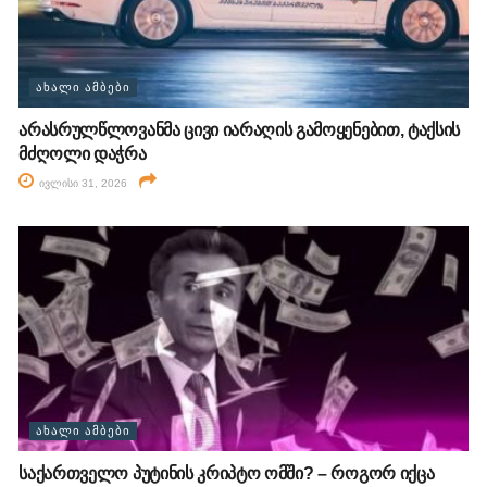
ᲐᲮᲐᲚᲘ ᲐᲛᲑᲔᲑᲘ
არასრულწლოვანმა ცივი იარაღის გამოყენებით, ტაქსის
მძღოლი დაჭრა
ივლისი 31, 2026
ᲐᲮᲐᲚᲘ ᲐᲛᲑᲔᲑᲘ
საქართველო პუტინის კრიპტო ომში? – როგორ იქცა