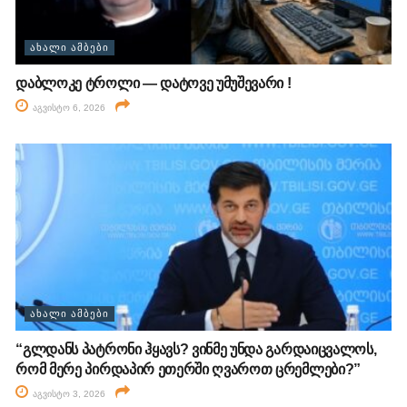
ᲐᲮᲐᲚᲘ ᲐᲛᲑᲔᲑᲘ
დაბლოკე ტროლი — დატოვე უმუშევარი !
აგვისტო 6, 2026
ᲐᲮᲐᲚᲘ ᲐᲛᲑᲔᲑᲘ
“გლდანს პატრონი ჰყავს? ვინმე უნდა გარდაიცვალოს,
რომ მერე პირდაპირ ეთერში ღვაროთ ცრემლები?”
აგვისტო 3, 2026